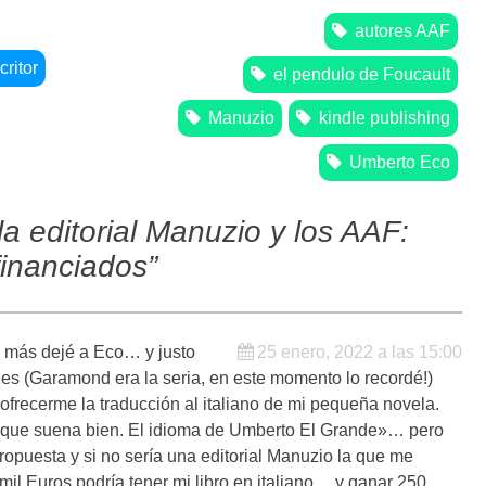
autores AAF
critor
el pendulo de Foucault
Manuzio
kindle publishing
Umberto Eco
a editorial Manuzio y los AAF:
financiados
”
 más dejé a Eco… y justo
25 enero, 2022 a las 15:00
es (Garamond era la seria, en este momento lo recordé!)
frecerme la traducción al italiano de mi pequeña novela.
ya que suena bien. El idioma de Umberto El Grande»… pero
opuesta y si no sería una editorial Manuzio la que me
5 mil Euros podría tener mi libro en italiano… y ganar 250