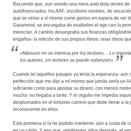
Recuerdo que, aun siendo una mera anécdota dentro de la
autofinanciados, los AAF: escritores noveles, de vocación
que se veían a sí mismo como genios en espera de ser de
Garamond, se encargaba de exaltarles el ego con la prom
merecían. A cambio desangraba sus finanzas obligándoles
engaños- la edición de sus propios libros; unas obras que,
«Manuzio no se interesa por los lectores… Lo importa
los autores, sin lectores se puede sobrevivir».
Cuando leí aquellos pasajes ya tenía la esperanza -aún m
perfección que me dije a mí mismo que jamás sería un AAF
suficiente como para apostar su dinero, con menos motivo
mucha- no llegaba a tanto. Y el orgullo me impedía siq
desplumados en el tortuoso camino que debe llevar a la gl
reconocerme en ellos.
Esta promesa sí la he podido mantener, aún a costa de c
en un cajón. Y eso que, veintitantos años después, el neg