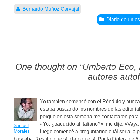
Bernardo Muñoz Carvajal
Diario de un es
One thought on “
Umberto Eco, l
autores auto
Yo también comencé con el Péndulo y nunca
estaba buscando los nombres de las editorial
porque en esta semana me contactaron para o
«Yo, ¿traducido al italiano?», me dije. «Va
Samuel
Morales
luego comencé a preguntarme cuál sería la pr
buscaba. Resultó que sí, claro que sí. Por la friolera de 