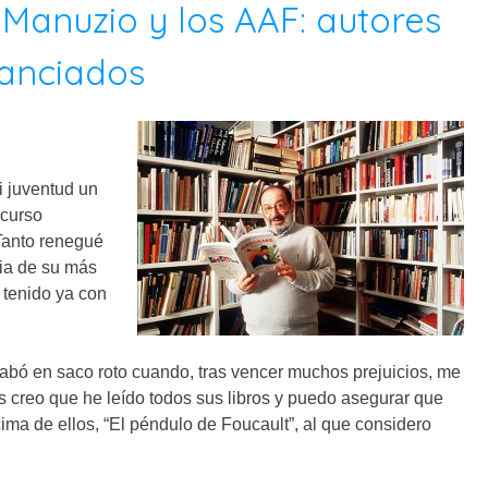
 Manuzio y los AAF: autores
nanciados
i juventud un
 curso
 Tanto renegué
aria de su más
 tenido ya con
cabó en saco roto cuando, tras vencer muchos prejuicios, me
 creo que he leído todos sus libros y puedo asegurar que
a de ellos, “El péndulo de Foucault”, al que considero