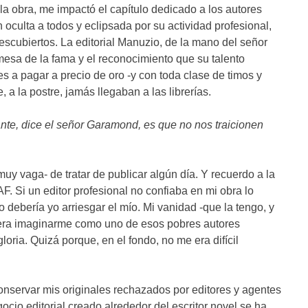
 obra, me impactó el capítulo dedicado a los autores
 oculta a todos y eclipsada por su actividad profesional,
scubiertos. La editorial Manuzio, de la mano del señor
esa de la fama y el reconocimiento que su talento
 a pagar a precio de oro -y con toda clase de timos y
 a la postre, jamás llegaban a las librerías.
nte, dice el señor Garamond, es que no nos traicionen
uy vaga- de tratar de publicar algún día. Y recuerdo a la
. Si un editor profesional no confiaba en mi obra lo
 debería yo arriesgar el mío. Mi vanidad -que la tengo, y
uiera imaginarme como uno de esos pobres autores
oria. Quizá porque, en el fondo, no me era difícil
onservar mis originales rechazados por editores y agentes
ocio editorial creado alrededor del escritor novel se ha