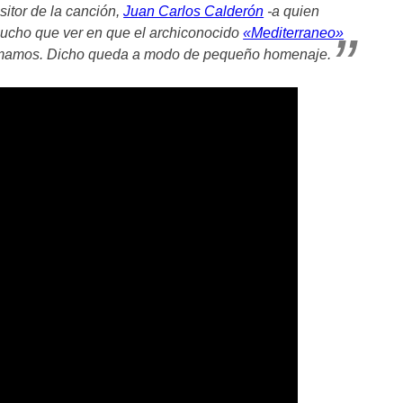
itor de la canción,
Juan Carlos Calderón
-a quien
mucho que ver en que el archiconocido
«Mediterraneo»
amamos. Dicho queda a modo de pequeño homenaje.