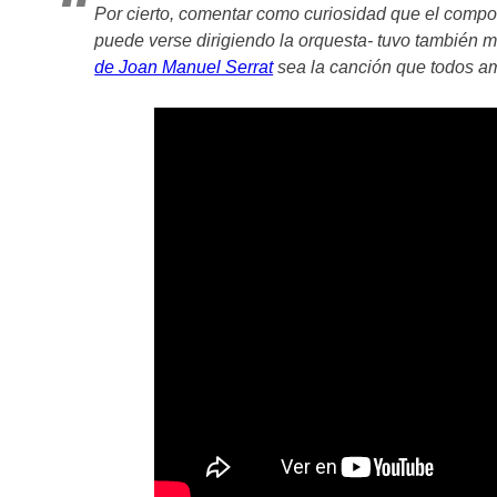
Por cierto, comentar como curiosidad que el compos
puede verse dirigiendo la orquesta- tuvo también 
de Joan Manuel Serrat
sea la canción que todos 