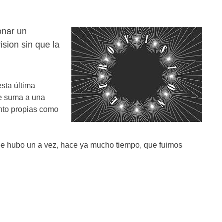
onar un
sion sin que la
esta última
se suma a una
anto propias como
ue hubo un a vez, hace ya mucho tiempo, que fuimos