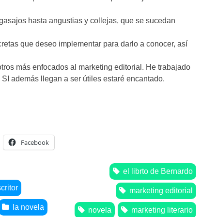
gasajos hasta angustias y collejas, que se sucedan
ncretas que deseo implementar para darlo a conocer, así
otros más enfocados al marketing editorial. He trabajado
. SI además llegan a ser útiles estaré encantado.
Facebook
el librto de Bernardo
critor
marketing editorial
la novela
novela
marketing literario