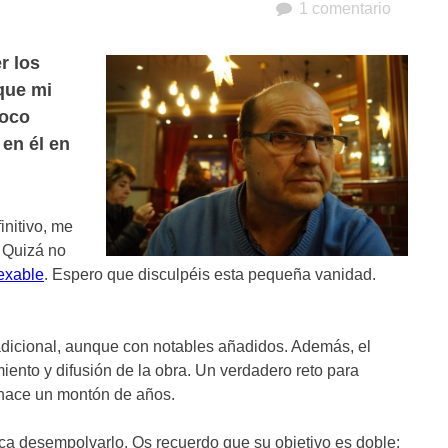
1 comentario
r los
que mi
toco
 en él en
initivo, me
. Quizá no
exable
. Espero que disculpéis esta pequeña vanidad.
adicional, aunque con notables añadidos. Además, el
iento y difusión de la obra. Un verdadero reto para
 hace un montón de años.
toca desempolvarlo. Os recuerdo que su objetivo es doble: